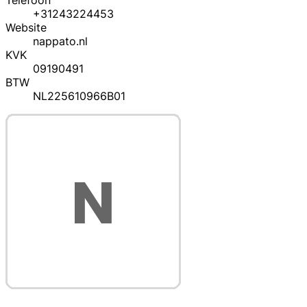
Telefoon
+31243224453
Website
nappato.nl
KVK
09190491
BTW
NL225610966B01