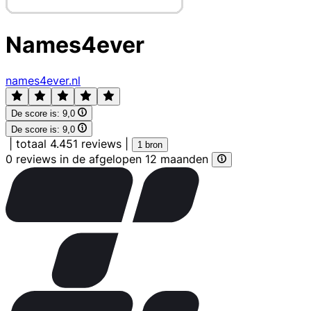
Names4ever
names4ever.nl
De score is:
9,0
De score is:
9,0
|
totaal 4.451 reviews
|
1 bron
0 reviews in de afgelopen 12 maanden