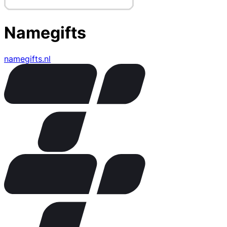
Namegifts
namegifts.nl