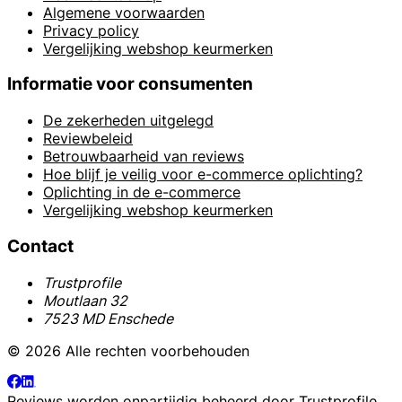
Algemene voorwaarden
Privacy policy
Vergelijking webshop keurmerken
Informatie voor consumenten
De zekerheden uitgelegd
Reviewbeleid
Betrouwbaarheid van reviews
Hoe blijf je veilig voor e-commerce oplichting?
Oplichting in de e-commerce
Vergelijking webshop keurmerken
Contact
Trustprofile
Moutlaan 32
7523 MD Enschede
© 2026 Alle rechten voorbehouden
Reviews worden onpartijdig beheerd door
Trustprofile
.