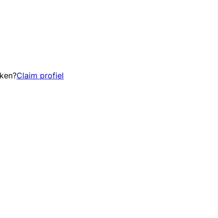
eken?
Claim profiel