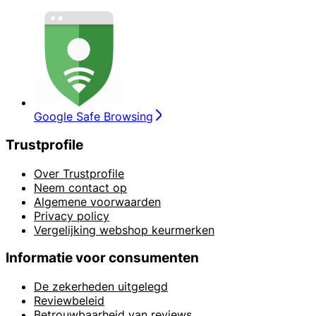
Google Safe Browsing
Trustprofile
Over Trustprofile
Neem contact op
Algemene voorwaarden
Privacy policy
Vergelijking webshop keurmerken
Informatie voor consumenten
De zekerheden uitgelegd
Reviewbeleid
Betrouwbaarheid van reviews