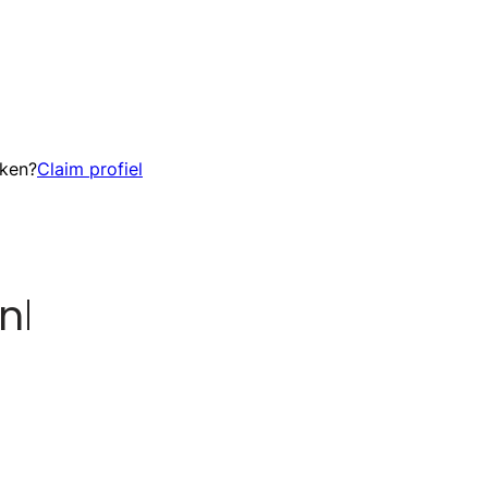
eken?
Claim profiel