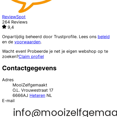
ReviewSpot
264 Reviews
9,4
Onpartijdig beheerd door
Trustprofile
. Lees ons
beleid
en de
voorwaarden
.
Wacht even! Probeerde je net je eigen webshop op te
zoeken?
Claim profiel
Contactgegevens
Adres
MooiZelfgemaakt
O.L. Vrouwestraat 17
6666AJ
Heteren
NL
E-mail