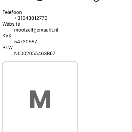
Telefoon
+31643812776
Website
mooizelfgemaakt.nl
KVK
54720567
BTW
NL002055463B67