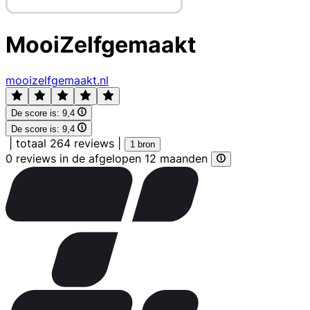
MooiZelfgemaakt
mooizelfgemaakt.nl
De score is:
9,4
De score is:
9,4
|
totaal 264 reviews
|
1 bron
0 reviews in de afgelopen 12 maanden