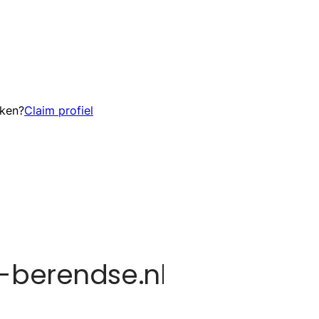
eken?
Claim profiel