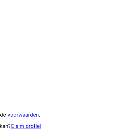
 de
voorwaarden
.
eken?
Claim profiel