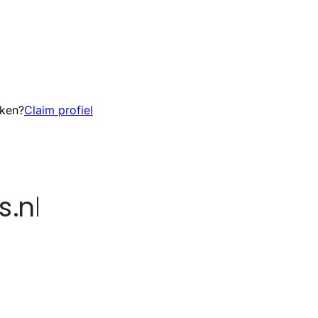
eken?
Claim profiel