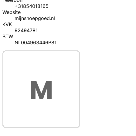
Telefoon
+31854018165
Website
mijnsnoepgoed.nl
KVK
92494781
BTW
NL004963446B81