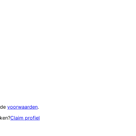
 de
voorwaarden
.
eken?
Claim profiel