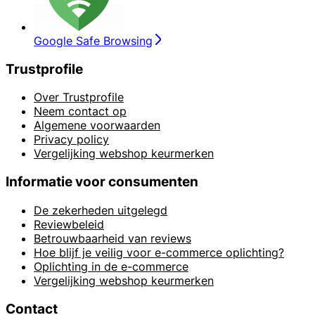
Google Safe Browsing
Trustprofile
Over Trustprofile
Neem contact op
Algemene voorwaarden
Privacy policy
Vergelijking webshop keurmerken
Informatie voor consumenten
De zekerheden uitgelegd
Reviewbeleid
Betrouwbaarheid van reviews
Hoe blijf je veilig voor e-commerce oplichting?
Oplichting in de e-commerce
Vergelijking webshop keurmerken
Contact