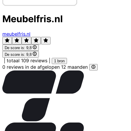
Meubelfris.nl
meubelfris.nl
De score is:
9,8
De score is:
9,8
|
totaal 109 reviews
|
1 bron
0 reviews in de afgelopen 12 maanden