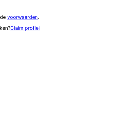
 de
voorwaarden
.
eken?
Claim profiel