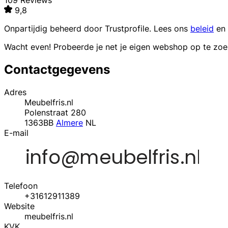
109 Reviews
9,8
Onpartijdig beheerd door
Trustprofile
. Lees ons
beleid
en
Wacht even! Probeerde je net je eigen webshop op te zo
Contactgegevens
Adres
Meubelfris.nl
Polenstraat 280
1363BB
Almere
NL
E-mail
Telefoon
+31612911389
Website
meubelfris.nl
KVK