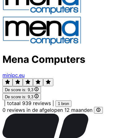
Mena Computers
minipc.eu
De score is:
9,3
De score is:
9,3
|
totaal 939 reviews
|
1 bron
0 reviews in de afgelopen 12 maanden