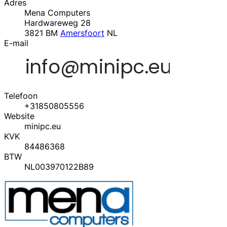
Adres
Mena Computers
Hardwareweg 28
3821 BM
Amersfoort
NL
E-mail
Telefoon
+31850805556
Website
minipc.eu
KVK
84486368
BTW
NL003970122B89