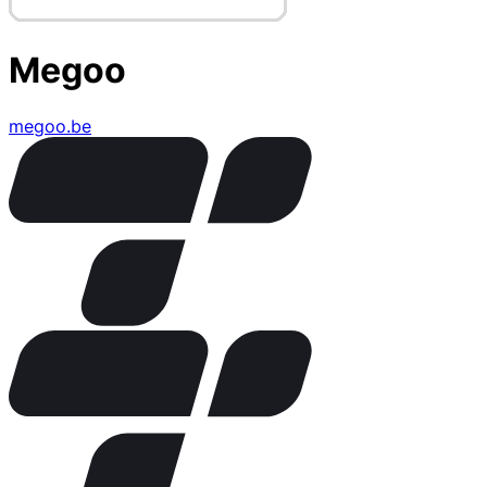
Megoo
megoo.be