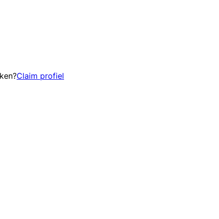
eken?
Claim profiel