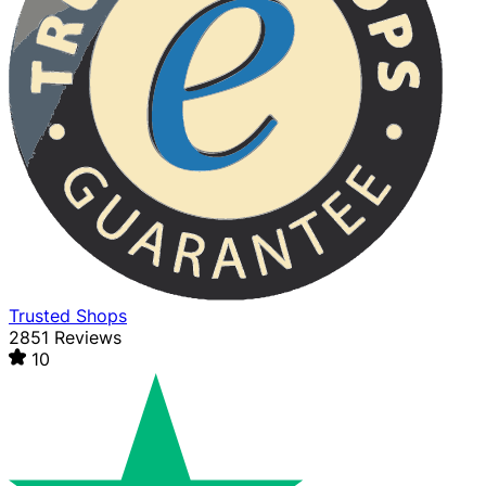
Trusted Shops
2851 Reviews
10