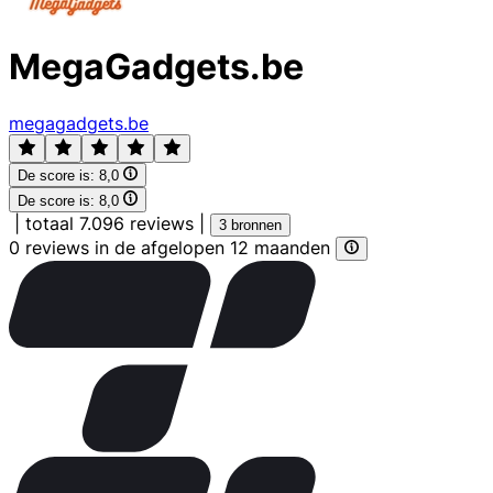
MegaGadgets.be
megagadgets.be
De score is:
8,0
De score is:
8,0
|
totaal 7.096 reviews
|
3 bronnen
0 reviews in de afgelopen 12 maanden