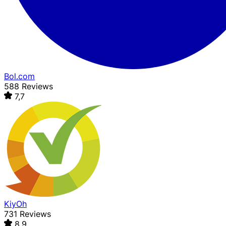
Bol.com
588 Reviews
7,7
KiyOh
731 Reviews
8,9