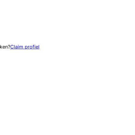
eken?
Claim profiel