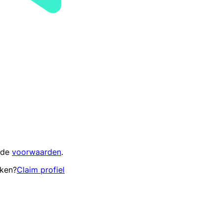
 de
voorwaarden
.
eken?
Claim profiel