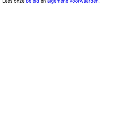
Lees onze
beleid
en
algemene voorwaarden
.