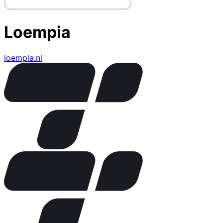
Loempia
loempia.nl