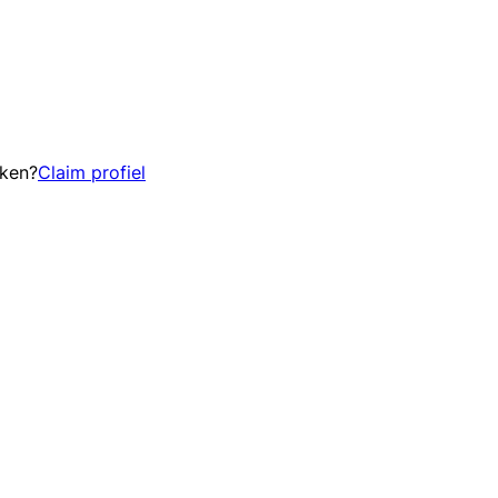
eken?
Claim profiel