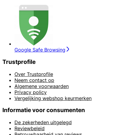
Google Safe Browsing
Trustprofile
Over Trustprofile
Neem contact op
Algemene voorwaarden
Privacy policy
Vergelijking webshop keurmerken
Informatie voor consumenten
De zekerheden uitgelegd
Reviewbeleid
Betrouwbaarheid van reviews