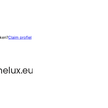
eken?
Claim profiel