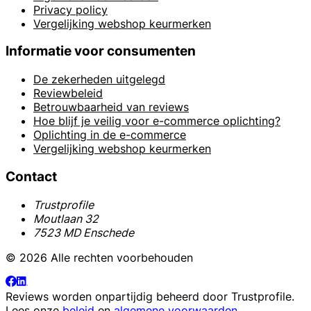
Privacy policy
Vergelijking webshop keurmerken
Informatie voor consumenten
De zekerheden uitgelegd
Reviewbeleid
Betrouwbaarheid van reviews
Hoe blijf je veilig voor e-commerce oplichting?
Oplichting in de e-commerce
Vergelijking webshop keurmerken
Contact
Trustprofile
Moutlaan 32
7523 MD Enschede
© 2026 Alle rechten voorbehouden
Reviews worden onpartijdig beheerd door
Trustprofile
.
Lees onze
beleid
en
algemene voorwaarden
.