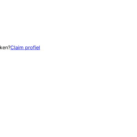
eken?
Claim profiel