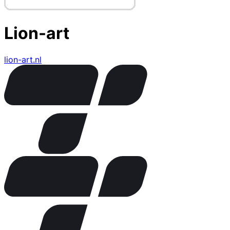
Lion-art
lion-art.nl