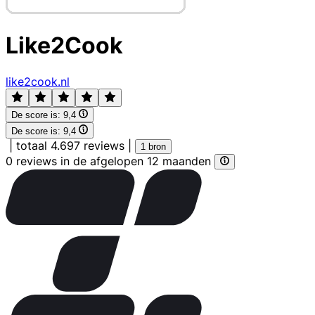
Like2Cook
like2cook.nl
De score is:
9,4
De score is:
9,4
|
totaal 4.697 reviews
|
1 bron
0 reviews in de afgelopen 12 maanden