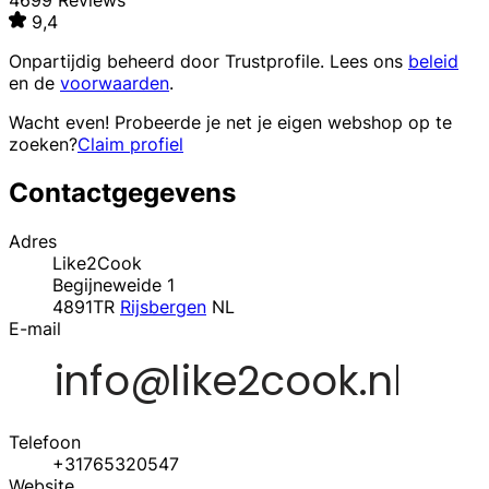
4699 Reviews
9,4
Onpartijdig beheerd door
Trustprofile
. Lees ons
beleid
en de
voorwaarden
.
Wacht even! Probeerde je net je eigen webshop op te
zoeken?
Claim profiel
Contactgegevens
Adres
Like2Cook
Begijneweide 1
4891TR
Rijsbergen
NL
E-mail
Telefoon
+31765320547
Website