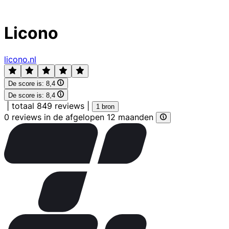
Licono
licono.nl
De score is:
8,4
De score is:
8,4
|
totaal 849 reviews
|
1 bron
0 reviews in de afgelopen 12 maanden