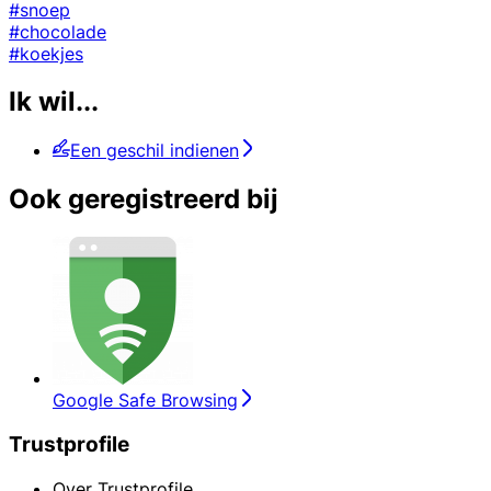
#snoep
#chocolade
#koekjes
Ik wil...
Een geschil indienen
Ook geregistreerd bij
Google Safe Browsing
Trustprofile
Over Trustprofile