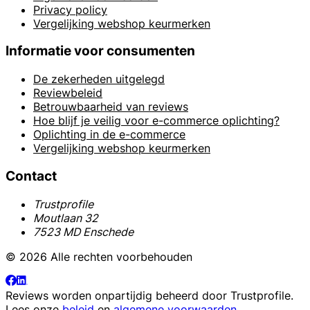
Privacy policy
Vergelijking webshop keurmerken
Informatie voor consumenten
De zekerheden uitgelegd
Reviewbeleid
Betrouwbaarheid van reviews
Hoe blijf je veilig voor e-commerce oplichting?
Oplichting in de e-commerce
Vergelijking webshop keurmerken
Contact
Trustprofile
Moutlaan 32
7523 MD Enschede
© 2026 Alle rechten voorbehouden
Reviews worden onpartijdig beheerd door
Trustprofile
.
Lees onze
beleid
en
algemene voorwaarden
.