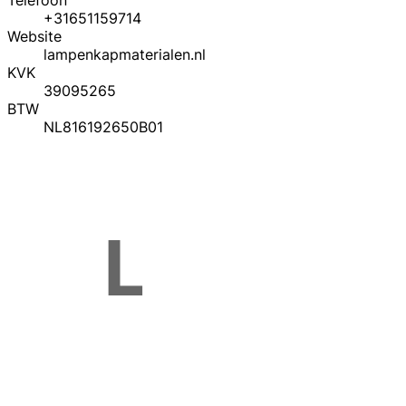
Telefoon
+31651159714
Website
lampenkapmaterialen.nl
KVK
39095265
BTW
NL816192650B01