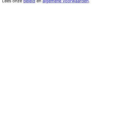
Lees onze
beleid
en
algemene voorwaarden
.