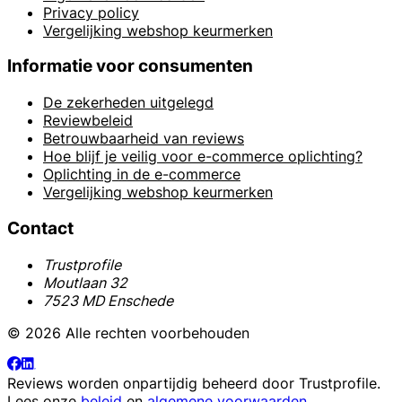
Privacy policy
Vergelijking webshop keurmerken
Informatie voor consumenten
De zekerheden uitgelegd
Reviewbeleid
Betrouwbaarheid van reviews
Hoe blijf je veilig voor e-commerce oplichting?
Oplichting in de e-commerce
Vergelijking webshop keurmerken
Contact
Trustprofile
Moutlaan 32
7523 MD Enschede
© 2026 Alle rechten voorbehouden
Reviews worden onpartijdig beheerd door
Trustprofile
.
Lees onze
beleid
en
algemene voorwaarden
.