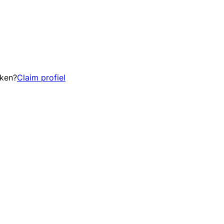
eken?
Claim profiel