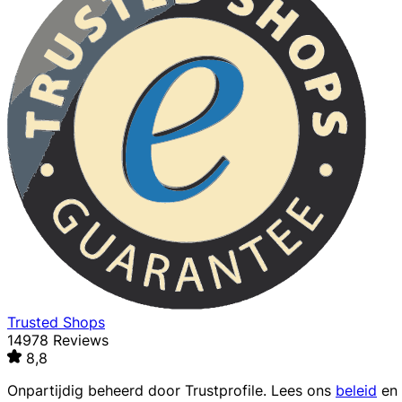
Trusted Shops
14978 Reviews
8,8
Onpartijdig beheerd door
Trustprofile
. Lees ons
beleid
en