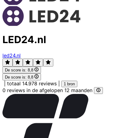
LED24.nl
led24.nl
De score is:
8,8
De score is:
8,8
|
totaal 14.978 reviews
|
1 bron
0 reviews in de afgelopen 12 maanden