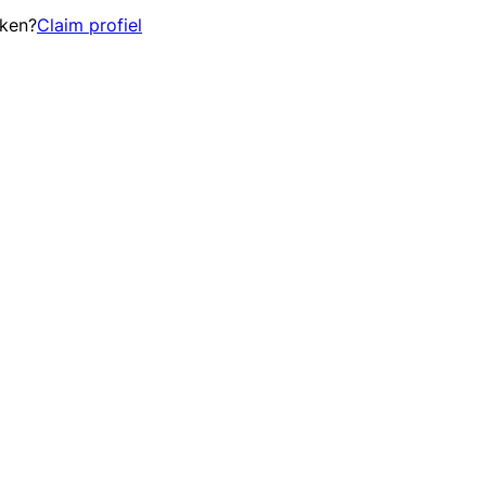
eken?
Claim profiel