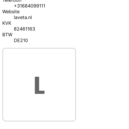
Telefoon
+31684099111
Website
laveta.nl
KVK
82461163
BTW
DE210