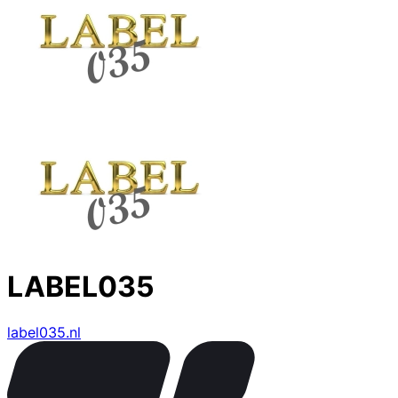
LABEL035
label035.nl