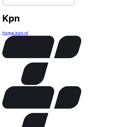
Kpn
home.kpn.nl