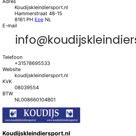
Adres
Koudijskleindiersport.nl
Hammerstraat 48-15
8161 PH
Epe
NL
E-mail
Telefoon
+31578695533
Website
koudijskleindiersport.nl
KVK
08039554
BTW
NL008660104B01
Koudijskleindiersport.nl