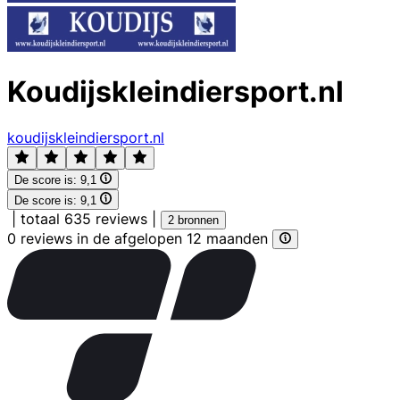
Koudijskleindiersport.nl
koudijskleindiersport.nl
De score is:
9,1
De score is:
9,1
|
totaal 635 reviews
|
2 bronnen
0 reviews in de afgelopen 12 maanden