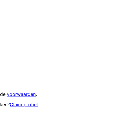
 de
voorwaarden
.
eken?
Claim profiel