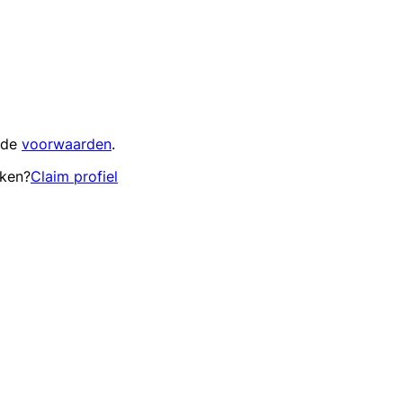
 de
voorwaarden
.
eken?
Claim profiel