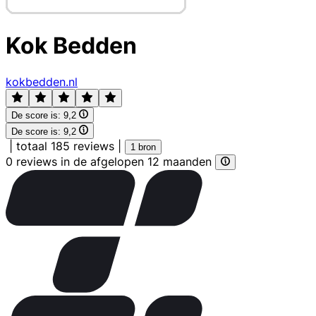
Kok Bedden
kokbedden.nl
De score is:
9,2
De score is:
9,2
|
totaal 185 reviews
|
1 bron
0 reviews in de afgelopen 12 maanden