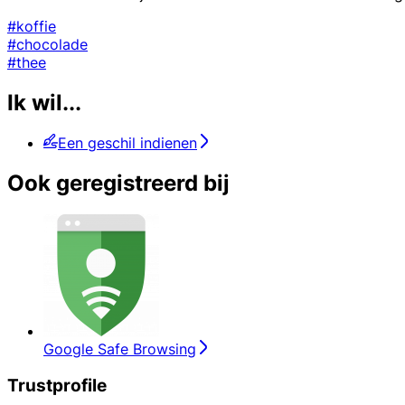
#koffie
#chocolade
#thee
Ik wil...
Een geschil indienen
Ook geregistreerd bij
Google Safe Browsing
Trustprofile