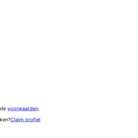
 de
voorwaarden
.
eken?
Claim profiel