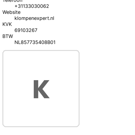
Telefoon
+31133030062
Website
klompenexpert.nl
KVK
69103267
BTW
NL857735408B01