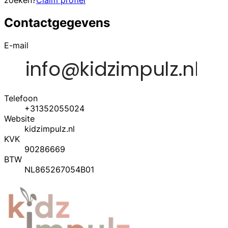
zoeken?
Claim profiel
Contactgegevens
E-mail
Telefoon
+31352055024
Website
kidzimpulz.nl
KVK
90286669
BTW
NL865267054B01