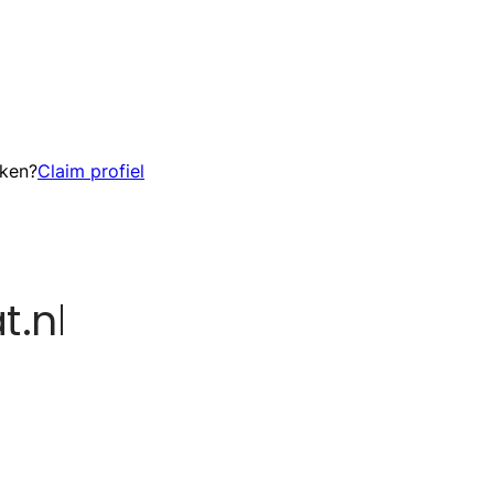
eken?
Claim profiel