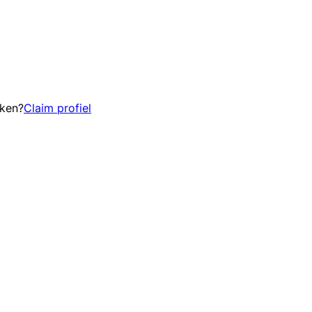
eken?
Claim profiel