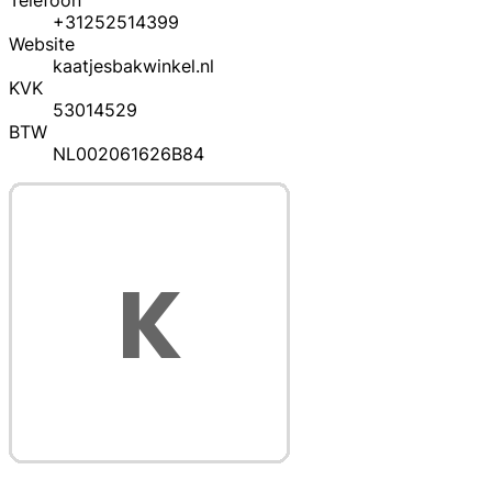
Telefoon
+31252514399
Website
kaatjesbakwinkel.nl
KVK
53014529
BTW
NL002061626B84