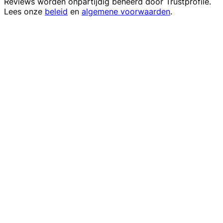
Reviews worden onpartijdig beheerd door
Trustprofile
.
Lees onze
beleid
en
algemene voorwaarden
.