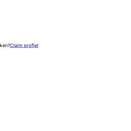
eken?
Claim profiel