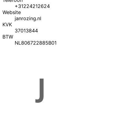
Telefoon
+31224212624
Website
janrozing.nl
KVK
37013844
BTW
NL806722885B01