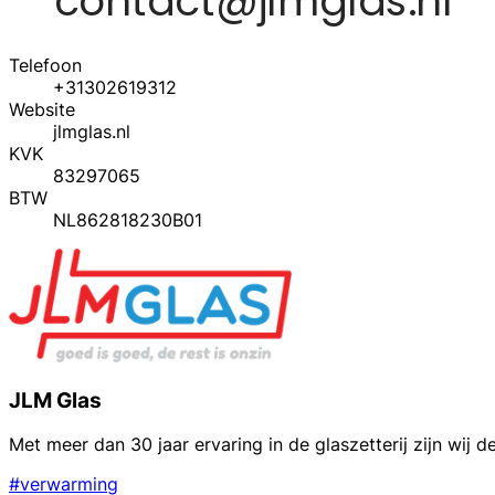
Telefoon
+31302619312
Website
jlmglas.nl
KVK
83297065
BTW
NL862818230B01
JLM Glas
Met meer dan 30 jaar ervaring in de glaszetterij zijn wij d
#verwarming