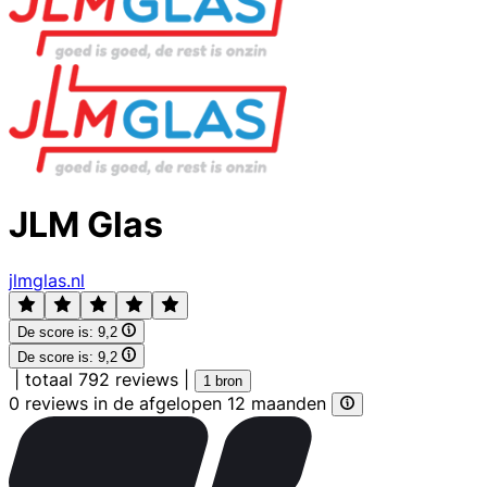
JLM Glas
jlmglas.nl
De score is:
9,2
De score is:
9,2
|
totaal 792 reviews
|
1 bron
0 reviews in de afgelopen 12 maanden