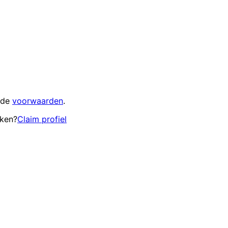
 de
voorwaarden
.
eken?
Claim profiel