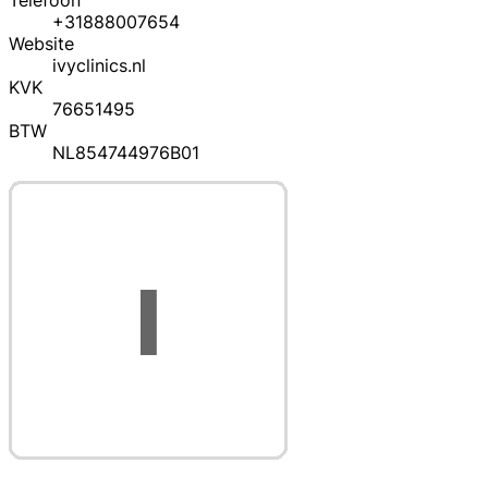
Telefoon
+31888007654
Website
ivyclinics.nl
KVK
76651495
BTW
NL854744976B01