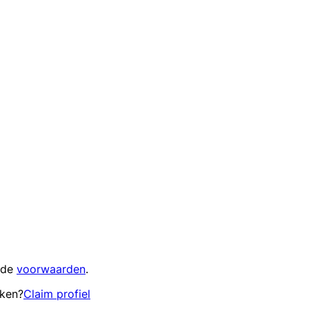
 de
voorwaarden
.
eken?
Claim profiel