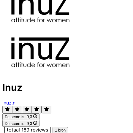
Inuz
inuz.nl
De score is:
9,3
De score is:
9,3
|
totaal 169 reviews
|
1 bron